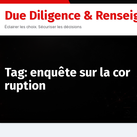
Aller
Due Diligence & Rensei
au
contenu
Éclairer les choix. Sécuriser les décisions
Tag: enquête sur la cor
ruption