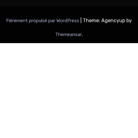
|
Theme: Agencyup by
Fièrement propulsé par WordPress
.
Themeansar