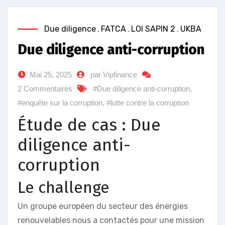
Due diligence
,
FATCA
,
LOI SAPIN 2
,
UKBA
Due diligence anti-corruption
Mai 25, 2025
par Vipfinance
2 Commentaires
#Due diligence anti-corruption
,
#enquête sur la corruption
,
#lutte contre la corruption
Étude de cas : Due
diligence anti-
corruption
Le challenge
Un groupe européen du secteur des énergies
renouvelables nous a contactés pour une mission