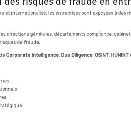
n des risques de fraude en ent
 internationalisé, les entreprises sont exposées à des ri
s directions générales, départements compliance, cabinets 
s risques de fraude.
 de
Corporate Intelligence
,
Due Diligence
,
OSINT
,
HUMINT
rnes
tionnels
res
tratégique