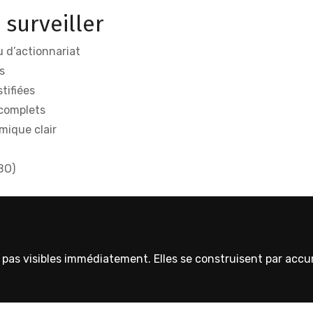
 surveiller
 d’actionnariat
s
tifiées
ncomplets
mique clair
UBO)
t pas visibles immédiatement. Elles se construisent par acc