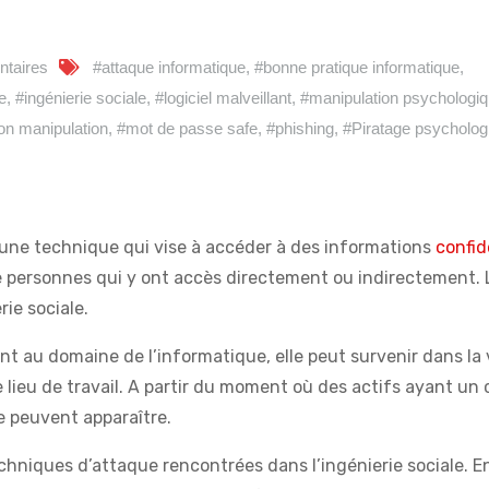
taires
#attaque informatique
,
#bonne pratique informatique
,
e
,
#ingénierie sociale
,
#logiciel malveillant
,
#manipulation psychologi
on manipulation
,
#mot de passe safe
,
#phishing
,
#Piratage psycholog
st une technique qui vise à accéder à des informations
confid
e personnes qui y ont accès directement ou indirectement.
ie sociale.
nt au domaine de l’informatique, elle peut survenir dans la 
le lieu de travail. A partir du moment où des actifs ayant un 
e peuvent apparaître.
chniques d’attaque rencontrées dans l’ingénierie sociale. E