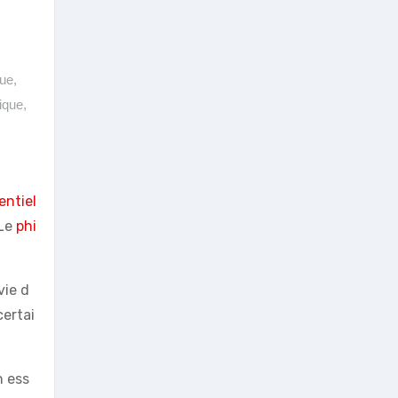
que
,
ique
,
entiel
 Le
phi
vie d
certai
n ess