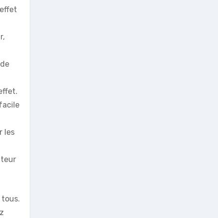
effet
r,
 de
ffet.
facile
 les
ateur
 tous.
ez