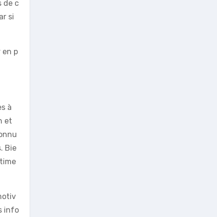
s de c
r si
 en p
es à
n et
connu
. Bie
ctime
motiv
s info