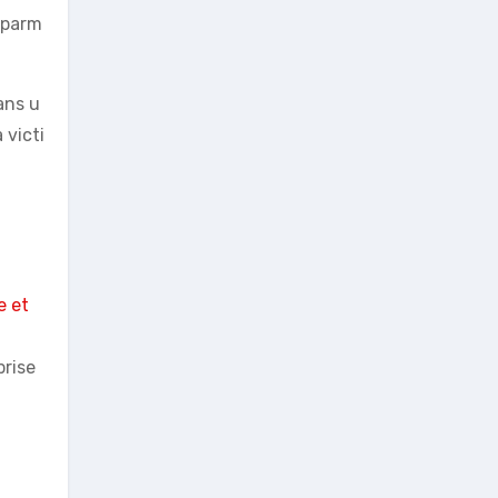
s parm
ans u
 victi
e et
prise