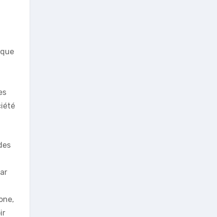
 que
es
iété
des
ar
one,
ir