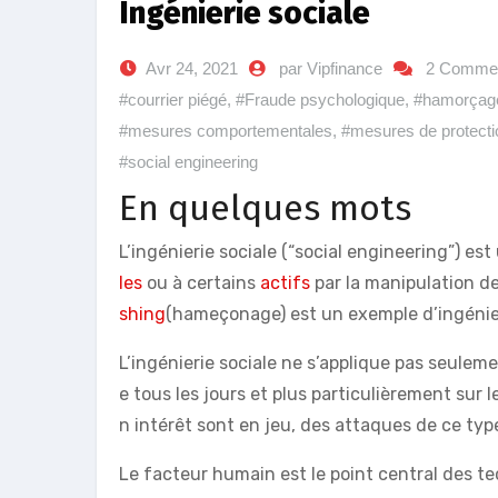
Ingénierie sociale
Avr 24, 2021
par Vipfinance
2 Commen
#courrier piégé
,
#Fraude psychologique
,
#hamorçag
#mesures comportementales
,
#mesures de protecti
#social engineering
En quelques mots
L’ingénierie sociale (“social engineering”) e
les
ou à certains
actifs
par la manipulation d
shing
(hameçonage) est un exemple d’ingénier
L’ingénierie sociale ne s’applique pas seuleme
e tous les jours et plus particulièrement sur 
n intérêt sont en jeu, des attaques de ce typ
Le facteur humain est le point central des te