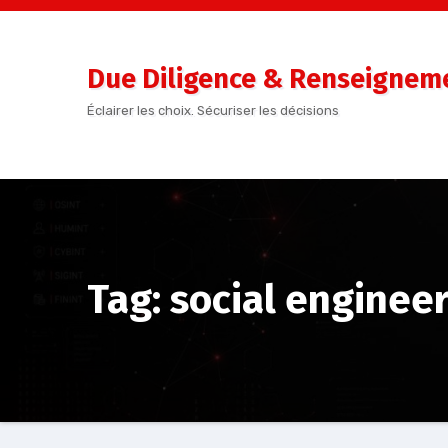
Aller
au
contenu
Due Diligence & Renseigneme
Éclairer les choix. Sécuriser les décisions
Tag: social enginee