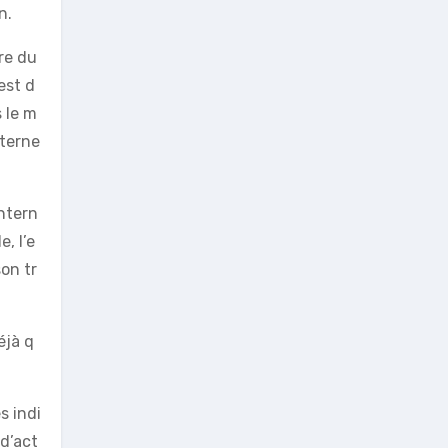
n.
re du
est d
 le m
nterne
intern
, l’e
on tr
éjà q
s indi
d’act