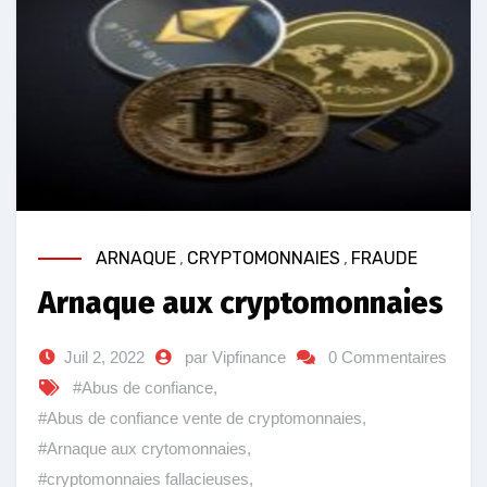
ARNAQUE
,
CRYPTOMONNAIES
,
FRAUDE
Arnaque aux cryptomonnaies
Juil 2, 2022
par Vipfinance
0 Commentaires
#Abus de confiance
,
#Abus de confiance vente de cryptomonnaies
,
#Arnaque aux crytomonnaies
,
#cryptomonnaies fallacieuses
,